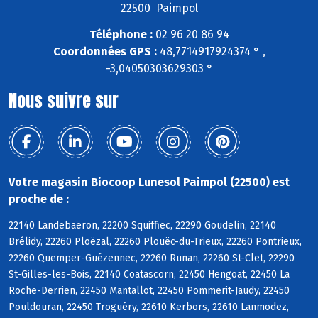
22500 Paimpol
Téléphone :
02 96 20 86 94
Coordonnées GPS :
48,7714917924374 ° ,
-3,04050303629303 °
Nous suivre sur
Votre magasin Biocoop Lunesol Paimpol (22500) est
proche de :
22140 Landebaëron, 22200 Squiffiec, 22290 Goudelin, 22140
Brélidy, 22260 Ploëzal, 22260 Plouëc-du-Trieux, 22260 Pontrieux,
22260 Quemper-Guézennec, 22260 Runan, 22260 St-Clet, 22290
St-Gilles-les-Bois, 22140 Coatascorn, 22450 Hengoat, 22450 La
Roche-Derrien, 22450 Mantallot, 22450 Pommerit-Jaudy, 22450
Pouldouran, 22450 Troguéry, 22610 Kerbors, 22610 Lanmodez,