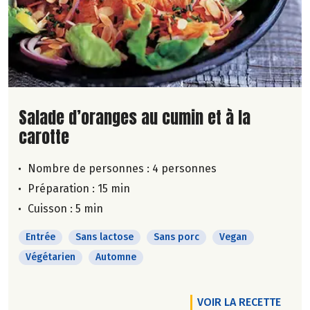
Lire la suite de la recette
Salade d’oranges au cumin et à la
carotte
Nombre de personnes :
4 personnes
Préparation : 15 min
Cuisson : 5 min
Entrée
Sans lactose
Sans porc
Vegan
Végétarien
Automne
VOIR LA RECETTE