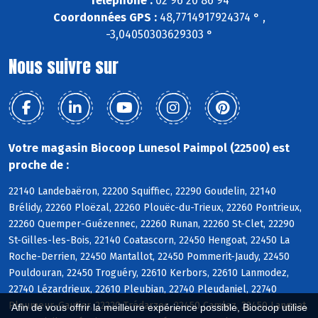
Téléphone :
02 96 20 86 94
Coordonnées GPS :
48,7714917924374 ° ,
-3,04050303629303 °
Nous suivre sur
Votre magasin Biocoop Lunesol Paimpol (22500) est
proche de :
22140 Landebaëron, 22200 Squiffiec, 22290 Goudelin, 22140
Brélidy, 22260 Ploëzal, 22260 Plouëc-du-Trieux, 22260 Pontrieux,
22260 Quemper-Guézennec, 22260 Runan, 22260 St-Clet, 22290
St-Gilles-les-Bois, 22140 Coatascorn, 22450 Hengoat, 22450 La
Roche-Derrien, 22450 Mantallot, 22450 Pommerit-Jaudy, 22450
Pouldouran, 22450 Troguéry, 22610 Kerbors, 22610 Lanmodez,
22740 Lézardrieux, 22610 Pleubian, 22740 Pleudaniel, 22740
Pleumeur-Gautier, 22220 Trédarzec, 22450 Camlez, 22450 Langoat,
Afin de vous offrir la meilleure expérience possible, Biocoop utilise