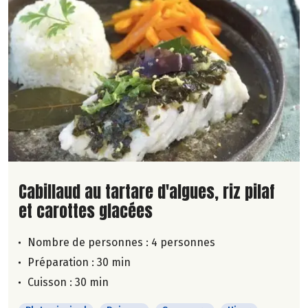
Lire la suite de la recette
Cabillaud au tartare d'algues, riz pilaf
et carottes glacées
Nombre de personnes :
4 personnes
Préparation : 30 min
Cuisson : 30 min