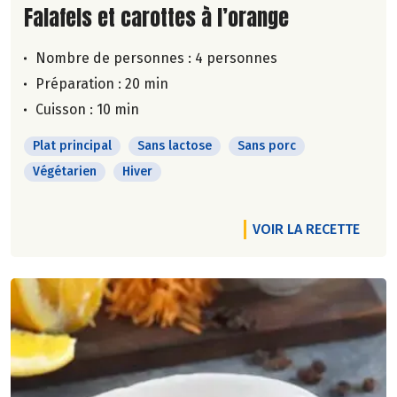
Lire la suite de la recette
Falafels et carottes à l’orange
Nombre de personnes :
4 personnes
Préparation : 20 min
Cuisson : 10 min
Plat principal
Sans lactose
Sans porc
Végétarien
Hiver
VOIR LA RECETTE