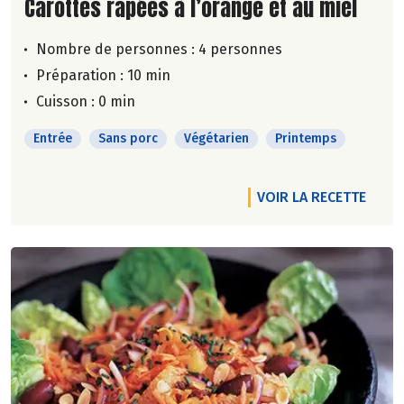
Lire la suite de la recette
Carottes râpées à l’orange et au miel
Nombre de personnes :
4 personnes
Préparation : 10 min
Cuisson : 0 min
Entrée
Sans porc
Végétarien
Printemps
VOIR LA RECETTE