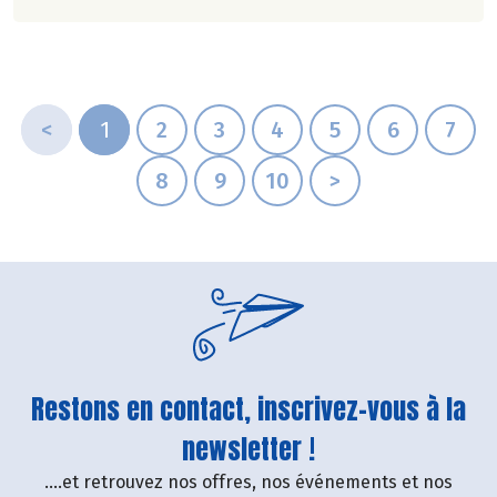
<
1
2
3
4
5
6
7
8
9
10
>
Restons en contact, inscrivez-vous à la
newsletter !
....et retrouvez nos offres, nos événements et nos