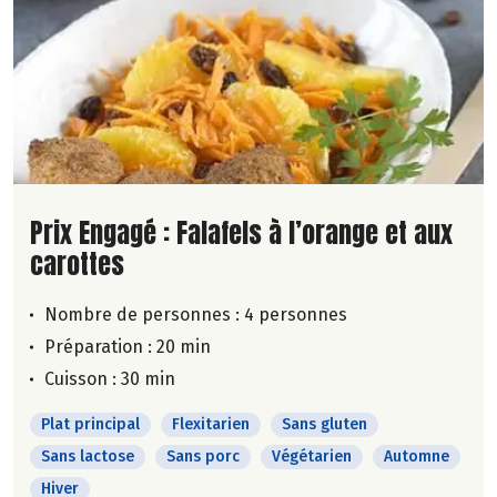
Lire la suite de la recette
Prix Engagé : Falafels à l’orange et aux
carottes
Nombre de personnes :
4 personnes
Préparation : 20 min
Cuisson : 30 min
Plat principal
Flexitarien
Sans gluten
Sans lactose
Sans porc
Végétarien
Automne
Hiver