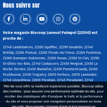
Nous suivre sur
Votre magasin Biocoop Lunesol Paimpol (22500) est
proche de :
22140 Landebaëron, 22200 Squiffiec, 22290 Goudelin, 22140
Brélidy, 22260 Ploëzal, 22260 Plouëc-du-Trieux, 22260 Pontrieux,
22260 Quemper-Guézennec, 22260 Runan, 22260 St-Clet, 22290
St-Gilles-les-Bois, 22140 Coatascorn, 22450 Hengoat, 22450 La
Roche-Derrien, 22450 Mantallot, 22450 Pommerit-Jaudy, 22450
Pouldouran, 22450 Troguéry, 22610 Kerbors, 22610 Lanmodez,
22740 Lézardrieux, 22610 Pleubian, 22740 Pleudaniel, 22740
Pleumeur-Gautier, 22220 Trédarzec, 22450 Camlez, 22450 Langoat,
Afin de vous offrir la meilleure expérience possible, Biocoop utilise
22220 Minihy-Tréguier, 22710 Penvénan, 22820 Plougrescant
des cookies : pour assurer une performance optimale du site, pour
récolter des statistiques afin d'analyser le trafic et la performance
du site et vous proposer une navigation personnalisée en toute
sécurité. Vous pouvez changer d'avis à tout moment en
Biocoop.fr
Le réseau Biocoop