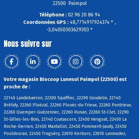
22500 Paimpol
Téléphone :
02 96 20 86 94
Coordonnées GPS :
48,7714917924374 ° ,
-3,04050303629303 °
Nous suivre sur
Votre magasin Biocoop Lunesol Paimpol (22500) est
proche de :
22140 Landebaëron, 22200 Squiffiec, 22290 Goudelin, 22140
Brélidy, 22260 Ploëzal, 22260 Plouëc-du-Trieux, 22260 Pontrieux,
22260 Quemper-Guézennec, 22260 Runan, 22260 St-Clet, 22290
St-Gilles-les-Bois, 22140 Coatascorn, 22450 Hengoat, 22450 La
Roche-Derrien, 22450 Mantallot, 22450 Pommerit-Jaudy, 22450
Pouldouran, 22450 Troguéry, 22610 Kerbors, 22610 Lanmodez,