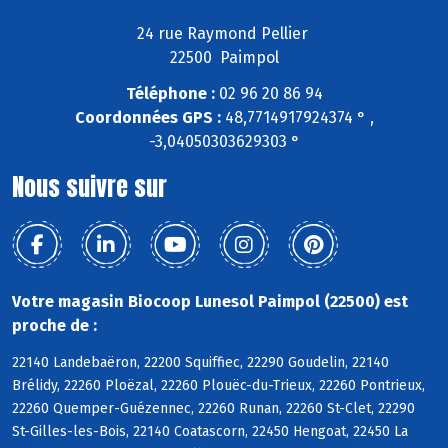
24 rue Raymond Pellier
22500 Paimpol
Téléphone :
02 96 20 86 94
Coordonnées GPS :
48,7714917924374 ° ,
-3,04050303629303 °
Nous suivre sur
Votre magasin Biocoop Lunesol Paimpol (22500) est
proche de :
22140 Landebaëron, 22200 Squiffiec, 22290 Goudelin, 22140
Brélidy, 22260 Ploëzal, 22260 Plouëc-du-Trieux, 22260 Pontrieux,
22260 Quemper-Guézennec, 22260 Runan, 22260 St-Clet, 22290
St-Gilles-les-Bois, 22140 Coatascorn, 22450 Hengoat, 22450 La