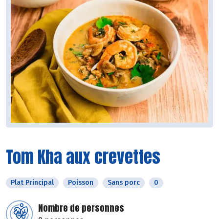
Tom Kha aux crevettes
Plat Principal
Poisson
Sans porc
0
Nombre de personnes