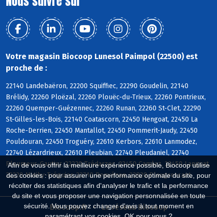
Nous suivre sur
Votre magasin Biocoop Lunesol Paimpol (22500) est
proche de :
22140 Landebaëron, 22200 Squiffiec, 22290 Goudelin, 22140
Brélidy, 22260 Ploëzal, 22260 Plouëc-du-Trieux, 22260 Pontrieux,
22260 Quemper-Guézennec, 22260 Runan, 22260 St-Clet, 22290
St-Gilles-les-Bois, 22140 Coatascorn, 22450 Hengoat, 22450 La
Roche-Derrien, 22450 Mantallot, 22450 Pommerit-Jaudy, 22450
Pouldouran, 22450 Troguéry, 22610 Kerbors, 22610 Lanmodez,
22740 Lézardrieux, 22610 Pleubian, 22740 Pleudaniel, 22740
Pleumeur-Gautier, 22220 Trédarzec, 22450 Camlez, 22450 Langoat,
Afin de vous offrir la meilleure expérience possible, Biocoop utilise
22220 Minihy-Tréguier, 22710 Penvénan, 22820 Plougrescant
des cookies : pour assurer une performance optimale du site, pour
récolter des statistiques afin d'analyser le trafic et la performance
du site et vous proposer une navigation personnalisée en toute
sécurité. Vous pouvez changer d'avis à tout moment en
Biocoop.fr
Le réseau Biocoop
paramétrant vos cookies. OK pour vous ?