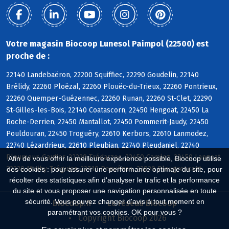
Votre magasin Biocoop Lunesol Paimpol (22500) est
proche de :
22140 Landebaëron, 22200 Squiffiec, 22290 Goudelin, 22140
Brélidy, 22260 Ploëzal, 22260 Plouëc-du-Trieux, 22260 Pontrieux,
22260 Quemper-Guézennec, 22260 Runan, 22260 St-Clet, 22290
St-Gilles-les-Bois, 22140 Coatascorn, 22450 Hengoat, 22450 La
Roche-Derrien, 22450 Mantallot, 22450 Pommerit-Jaudy, 22450
Pouldouran, 22450 Troguéry, 22610 Kerbors, 22610 Lanmodez,
22740 Lézardrieux, 22610 Pleubian, 22740 Pleudaniel, 22740
Pleumeur-Gautier, 22220 Trédarzec, 22450 Camlez, 22450 Langoat,
Afin de vous offrir la meilleure expérience possible, Biocoop utilise
22220 Minihy-Tréguier, 22710 Penvénan, 22820 Plougrescant
des cookies : pour assurer une performance optimale du site, pour
récolter des statistiques afin d'analyser le trafic et la performance
du site et vous proposer une navigation personnalisée en toute
sécurité. Vous pouvez changer d'avis à tout moment en
Biocoop.fr
Le réseau Biocoop
paramétrant vos cookies. OK pour vous ?
Copyright Biocoop 2026