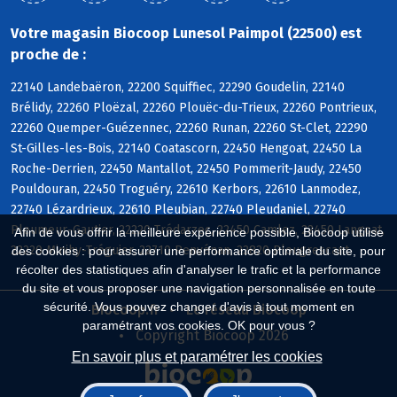
Votre magasin Biocoop Lunesol Paimpol (22500) est
proche de :
22140 Landebaëron, 22200 Squiffiec, 22290 Goudelin, 22140
Brélidy, 22260 Ploëzal, 22260 Plouëc-du-Trieux, 22260 Pontrieux,
22260 Quemper-Guézennec, 22260 Runan, 22260 St-Clet, 22290
St-Gilles-les-Bois, 22140 Coatascorn, 22450 Hengoat, 22450 La
Roche-Derrien, 22450 Mantallot, 22450 Pommerit-Jaudy, 22450
Pouldouran, 22450 Troguéry, 22610 Kerbors, 22610 Lanmodez,
22740 Lézardrieux, 22610 Pleubian, 22740 Pleudaniel, 22740
Pleumeur-Gautier, 22220 Trédarzec, 22450 Camlez, 22450 Langoat,
Afin de vous offrir la meilleure expérience possible, Biocoop utilise
22220 Minihy-Tréguier, 22710 Penvénan, 22820 Plougrescant
des cookies : pour assurer une performance optimale du site, pour
récolter des statistiques afin d'analyser le trafic et la performance
du site et vous proposer une navigation personnalisée en toute
sécurité. Vous pouvez changer d'avis à tout moment en
Biocoop.fr
Le réseau Biocoop
paramétrant vos cookies. OK pour vous ?
Copyright Biocoop 2026
En savoir plus et paramétrer les cookies