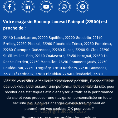
Votre magasin Biocoop Lunesol Paimpol (22500) est
proche de :
22140 Landebaëron, 22200 Squiffiec, 22290 Goudelin, 22140
Brélidy, 22260 Ploëzal, 22260 Plouëc-du-Trieux, 22260 Pontrieux,
22260 Quemper-Guézennec, 22260 Runan, 22260 St-Clet, 22290
St-Gilles-les-Bois, 22140 Coatascorn, 22450 Hengoat, 22450 La
Roche-Derrien, 22450 Mantallot, 22450 Pommerit-Jaudy, 22450
Pouldouran, 22450 Troguéry, 22610 Kerbors, 22610 Lanmodez,
22740 Lézardrieux, 22610 Pleubian, 22740 Pleudaniel, 22740
Pleumeur-Gautier, 22220 Trédarzec, 22450 Camlez, 22450 Langoat,
Afin de vous offrir la meilleure expérience possible, Biocoop utilise
22220 Minihy-Tréguier, 22710 Penvénan, 22820 Plougrescant
des cookies : pour assurer une performance optimale du site, pour
récolter des statistiques afin d'analyser le trafic et la performance
du site et vous proposer une navigation personnalisée en toute
sécurité. Vous pouvez changer d'avis à tout moment en
Biocoop.fr
Le réseau Biocoop
paramétrant vos cookies. OK pour vous ?
Copyright Biocoop 2026
En savoir plus et paramétrer les cookies