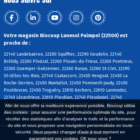
Votre magasin Biocoop Lunesol Paimpol (22500) est
proche de :
22140 Landebaëron, 22200 Squiffiec, 22290 Goudelin, 22140
Brélidy, 22260 Ploëzal, 22260 Plouëc-du-Trieux, 22260 Pontrieux,
22260 Quemper-Guézennec, 22260 Runan, 22260 St-Clet, 22290
St-Gilles-les-Bois, 22140 Coatascorn, 22450 Hengoat, 22450 La
Roche-Derrien, 22450 Mantallot, 22450 Pommerit-Jaudy, 22450
Pouldouran, 22450 Troguéry, 22610 Kerbors, 22610 Lanmodez,
22740 Lézardrieux, 22610 Pleubian, 22740 Pleudaniel, 22740
Pleumeur-Gautier, 22220 Trédarzec, 22450 Camlez, 22450 Langoat,
Afin de vous offrir la meilleure expérience possible, Biocoop utilise
22220 Minihy-Tréguier, 22710 Penvénan, 22820 Plougrescant
des cookies : pour assurer une performance optimale du site, pour
récolter des statistiques afin d'analyser le trafic et la performance
du site et vous proposer une navigation personnalisée en toute
sécurité. Vous pouvez changer d'avis à tout moment en
Biocoop.fr
Le réseau Biocoop
paramétrant vos cookies. OK pour vous ?