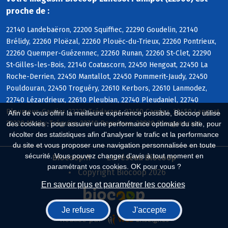
proche de :
22140 Landebaëron, 22200 Squiffiec, 22290 Goudelin, 22140
Brélidy, 22260 Ploëzal, 22260 Plouëc-du-Trieux, 22260 Pontrieux,
22260 Quemper-Guézennec, 22260 Runan, 22260 St-Clet, 22290
St-Gilles-les-Bois, 22140 Coatascorn, 22450 Hengoat, 22450 La
Roche-Derrien, 22450 Mantallot, 22450 Pommerit-Jaudy, 22450
Pouldouran, 22450 Troguéry, 22610 Kerbors, 22610 Lanmodez,
22740 Lézardrieux, 22610 Pleubian, 22740 Pleudaniel, 22740
Pleumeur-Gautier, 22220 Trédarzec, 22450 Camlez, 22450 Langoat,
Afin de vous offrir la meilleure expérience possible, Biocoop utilise
22220 Minihy-Tréguier, 22710 Penvénan, 22820 Plougrescant
des cookies : pour assurer une performance optimale du site, pour
récolter des statistiques afin d'analyser le trafic et la performance
du site et vous proposer une navigation personnalisée en toute
sécurité. Vous pouvez changer d'avis à tout moment en
Biocoop.fr
Le réseau Biocoop
paramétrant vos cookies. OK pour vous ?
Copyright Biocoop 2026
En savoir plus et paramétrer les cookies
Je refuse
J'accepte
Réalisé par