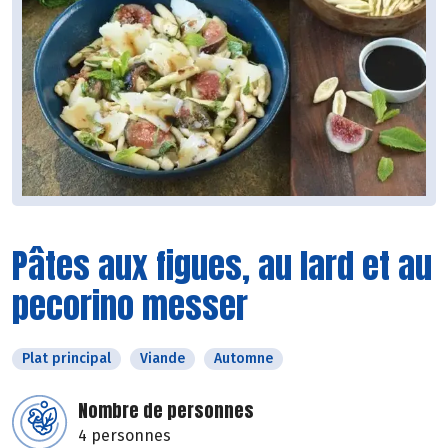
Pâtes aux figues, au lard et au
pecorino messer
Plat principal
Viande
Automne
Nombre de personnes
4 personnes