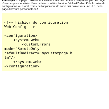
Remarques :
La page d'erreurs actuellement affichée peut être remplacée par une page
d'erreurs personnalisée. Pour ce faire, modifiez l'attribut "defaultRedirect" de la balise de
configuration <customErrors> de l'application, de sorte qu'il pointe vers une URL de la
page d'erreurs personnalisée !
<!-- Fichier de configuration 
Web.Config -->

<configuration>

    <system.web>

        <customErrors 
mode="RemoteOnly" 
defaultRedirect="mycustompage.h
tm"/>

    </system.web>

</configuration>