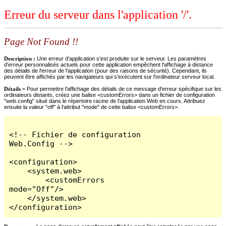
Erreur du serveur dans l'application '/'.
Page Not Found !!
Description :
Une erreur d'application s'est produite sur le serveur. Les paramètres
d'erreur personnalisés actuels pour cette application empêchent l'affichage à distance
des détails de l'erreur de l'application (pour des raisons de sécurité). Cependant, ils
peuvent être affichés par les navigateurs qui s'exécutent sur l'ordinateur serveur local.
Détails =
Pour permettre l'affichage des détails de ce message d'erreur spécifique sur les
ordinateurs distants, créez une balise <customErrors> dans un fichier de configuration
"web.config" situé dans le répertoire racine de l'application Web en cours. Attribuez
ensuite la valeur "off" à l'attribut "mode" de cette balise <customErrors>.
<!-- Fichier de configuration 
Web.Config -->

<configuration>

    <system.web>

        <customErrors 
mode="Off"/>

    </system.web>

</configuration>