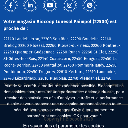
Votre magasin Biocoop Lunesol Paimpol (22500) est
proche de :
22140 Landebaëron, 22200 Squiffiec, 22290 Goudelin, 22140
Brélidy, 22260 Ploëzal, 22260 Plouëc-du-Trieux, 22260 Pontrieux,
22260 Quemper-Guézennec, 22260 Runan, 22260 St-Clet, 22290
St-Gilles-les-Bois, 22140 Coatascorn, 22450 Hengoat, 22450 La
Roche-Derrien, 22450 Mantallot, 22450 Pommerit-Jaudy, 22450
Pouldouran, 22450 Troguéry, 22610 Kerbors, 22610 Lanmodez,
22740 Lézardrieux, 22610 Pleubian, 22740 Pleudaniel, 22740
Pleumeur-Gautier, 22220 Trédarzec, 22450 Camlez, 22450 Langoat,
Afin de vous offrir la meilleure expérience possible, Biocoop utilise
22220 Minihy-Tréguier, 22710 Penvénan, 22820 Plougrescant
des cookies : pour assurer une performance optimale du site, pour
récolter des statistiques afin d'analyser le trafic et la performance
du site et vous proposer une navigation personnalisée en toute
sécurité. Vous pouvez changer d'avis à tout moment en
Biocoop.fr
Le réseau Biocoop
paramétrant vos cookies. OK pour vous ?
Copyright Biocoop 2026
En savoir plus et paramétrer les cookies