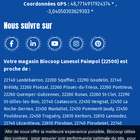
Coordonnées GPS :
48,7714917924374 ° ,
-3,04050303629303 °
Nous suivre sur
Votre magasin Biocoop Lunesol Paimpol (22500) est
proche de :
22140 Landebaëron, 22200 Squiffiec, 22290 Goudelin, 22140
Brélidy, 22260 Ploëzal, 22260 Plouëc-du-Trieux, 22260 Pontrieux,
22260 Quemper-Guézennec, 22260 Runan, 22260 St-Clet, 22290
St-Gilles-les-Bois, 22140 Coatascorn, 22450 Hengoat, 22450 La
Roche-Derrien, 22450 Mantallot, 22450 Pommerit-Jaudy, 22450
Pouldouran, 22450 Troguéry, 22610 Kerbors, 22610 Lanmodez,
22740 Lézardrieux, 22610 Pleubian, 22740 Pleudaniel, 22740
Pleumeur-Gautier, 22220 Trédarzec, 22450 Camlez, 22450 Langoat,
Afin de vous offrir la meilleure expérience possible, Biocoop utilise
22220 Minihy-Tréguier, 22710 Penvénan, 22820 Plougrescant
des cookies : pour assurer une performance optimale du site, pour