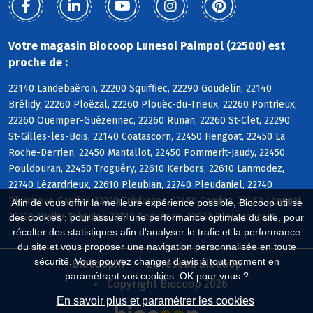
Votre magasin Biocoop Lunesol Paimpol (22500) est
proche de :
22140 Landebaëron, 22200 Squiffiec, 22290 Goudelin, 22140
Brélidy, 22260 Ploëzal, 22260 Plouëc-du-Trieux, 22260 Pontrieux,
22260 Quemper-Guézennec, 22260 Runan, 22260 St-Clet, 22290
St-Gilles-les-Bois, 22140 Coatascorn, 22450 Hengoat, 22450 La
Roche-Derrien, 22450 Mantallot, 22450 Pommerit-Jaudy, 22450
Pouldouran, 22450 Troguéry, 22610 Kerbors, 22610 Lanmodez,
22740 Lézardrieux, 22610 Pleubian, 22740 Pleudaniel, 22740
Pleumeur-Gautier, 22220 Trédarzec, 22450 Camlez, 22450 Langoat,
Afin de vous offrir la meilleure expérience possible, Biocoop utilise
22220 Minihy-Tréguier, 22710 Penvénan, 22820 Plougrescant
des cookies : pour assurer une performance optimale du site, pour
récolter des statistiques afin d'analyser le trafic et la performance
du site et vous proposer une navigation personnalisée en toute
sécurité. Vous pouvez changer d'avis à tout moment en
Biocoop.fr
Le réseau Biocoop
paramétrant vos cookies. OK pour vous ?
Copyright Biocoop 2026
En savoir plus et paramétrer les cookies