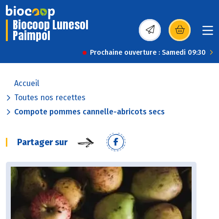
Biocoop Lunesol
Paimpol
(s’ouvre dans une nou
Prochaine ouverture : Samedi 09:30
Accueil
Toutes nos recettes
Compote pommes cannelle-abricots secs
Partager sur