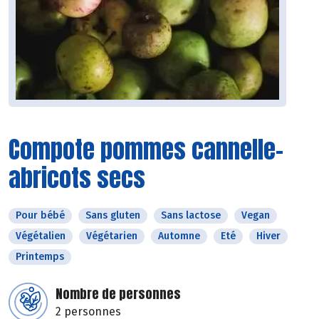
Compote pommes cannelle-
abricots secs
Pour bébé
Sans gluten
Sans lactose
Vegan
Végétalien
Végétarien
Automne
Eté
Hiver
Printemps
Nombre de personnes
2 personnes