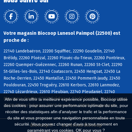
Votre magasin Biocoop Lunesol Paimpol (22500) est
proche de :
22140 Landebaëron, 22200 Squiffiec, 22290 Goudelin, 22140
Brélidy, 22260 Ploëzal, 22260 Plouëc-du-Trieux, 22260 Pontrieux,
22260 Quemper-Guézennec, 22260 Runan, 22260 St-Clet, 22290
St-Gilles-les-Bois, 22140 Coatascorn, 22450 Hengoat, 22450 La
Roche-Derrien, 22450 Mantallot, 22450 Pommerit-Jaudy, 22450
Pouldouran, 22450 Troguéry, 22610 Kerbors, 22610 Lanmodez,
22740 Lézardrieux, 22610 Pleubian, 22740 Pleudaniel, 22740
Pleumeur-Gautier, 22220 Trédarzec, 22450 Camlez, 22450 Langoat,
Afin de vous offrir la meilleure expérience possible, Biocoop utilise
22220 Minihy-Tréguier, 22710 Penvénan, 22820 Plougrescant
des cookies : pour assurer une performance optimale du site, pour
récolter des statistiques afin d'analyser le trafic et la performance
du site et vous proposer une navigation personnalisée en toute
sécurité. Vous pouvez changer d'avis à tout moment en
Biocoop.fr
Le réseau Biocoop
paramétrant vos cookies. OK pour vous ?