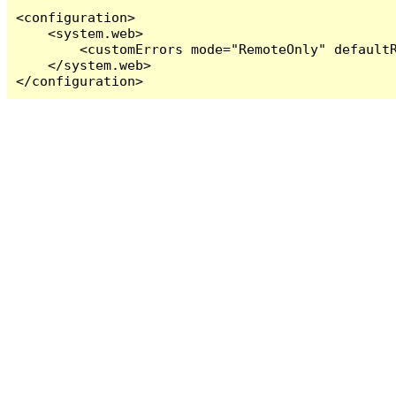
<configuration>

    <system.web>

        <customErrors mode="RemoteOnly" defaultR
    </system.web>

</configuration>