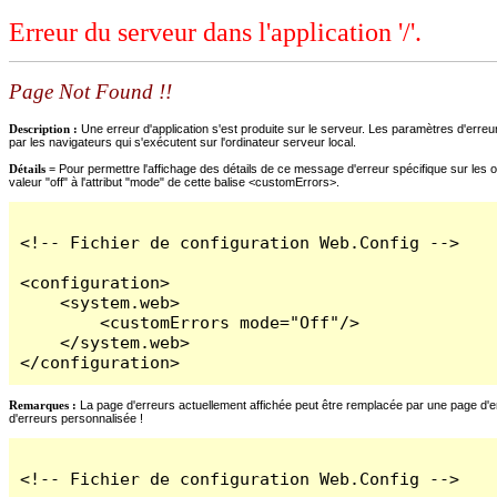
Erreur du serveur dans l'application '/'.
Page Not Found !!
Description :
Une erreur d'application s'est produite sur le serveur. Les paramètres d'erreur
par les navigateurs qui s'exécutent sur l'ordinateur serveur local.
Détails =
Pour permettre l'affichage des détails de ce message d'erreur spécifique sur les o
valeur "off" à l'attribut "mode" de cette balise <customErrors>.
<!-- Fichier de configuration Web.Config -->

<configuration>

    <system.web>

        <customErrors mode="Off"/>

    </system.web>

</configuration>
Remarques :
La page d'erreurs actuellement affichée peut être remplacée par une page d'erre
d'erreurs personnalisée !
<!-- Fichier de configuration Web.Config -->
