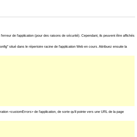
l'erreur de l'application (pour des raisons de sécurité). Cependant, ils peuvent être affichés
fig" situé dans le répertoire racine de l'application Web en cours. Attribuez ensuite la
uration <customErrors> de l'application, de sorte qu'il pointe vers une URL de la page