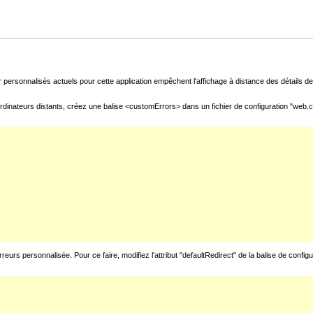
 personnalisés actuels pour cette application empêchent l'affichage à distance des détails de 
rdinateurs distants, créez une balise <customErrors> dans un fichier de configuration "web.con
urs personnalisée. Pour ce faire, modifiez l'attribut "defaultRedirect" de la balise de config