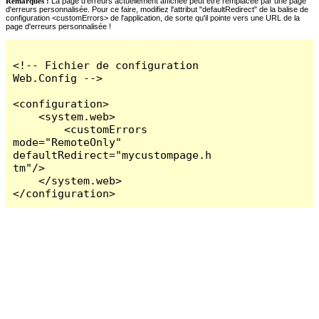
Remarques :
La page d'erreurs actuellement affichée peut être remplacée par une page
d'erreurs personnalisée. Pour ce faire, modifiez l'attribut "defaultRedirect" de la balise de
configuration <customErrors> de l'application, de sorte qu'il pointe vers une URL de la
page d'erreurs personnalisée !
<!-- Fichier de configuration 
Web.Config -->

<configuration>

    <system.web>

        <customErrors 
mode="RemoteOnly" 
defaultRedirect="mycustompage.h
tm"/>

    </system.web>

</configuration>