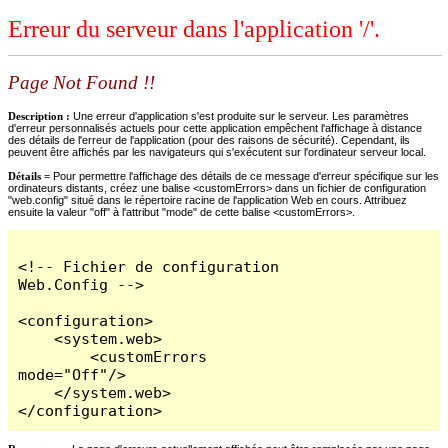
Erreur du serveur dans l'application '/'.
Page Not Found !!
Description :
Une erreur d'application s'est produite sur le serveur. Les paramètres
d'erreur personnalisés actuels pour cette application empêchent l'affichage à distance
des détails de l'erreur de l'application (pour des raisons de sécurité). Cependant, ils
peuvent être affichés par les navigateurs qui s'exécutent sur l'ordinateur serveur local.
Détails =
Pour permettre l'affichage des détails de ce message d'erreur spécifique sur les
ordinateurs distants, créez une balise <customErrors> dans un fichier de configuration
"web.config" situé dans le répertoire racine de l'application Web en cours. Attribuez
ensuite la valeur "off" à l'attribut "mode" de cette balise <customErrors>.
<!-- Fichier de configuration 
Web.Config -->

<configuration>

    <system.web>

        <customErrors 
mode="Off"/>

    </system.web>

</configuration>