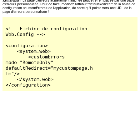
Remarques :
La page d'erreurs actuellement affichée peut être remplacée par une page
d'erreurs personnalisée. Pour ce faire, modifiez l'attribut "defaultRedirect" de la balise de
configuration <customErrors> de l'application, de sorte qu'il pointe vers une URL de la
page d'erreurs personnalisée !
<!-- Fichier de configuration 
Web.Config -->

<configuration>

    <system.web>

        <customErrors 
mode="RemoteOnly" 
defaultRedirect="mycustompage.h
tm"/>

    </system.web>

</configuration>