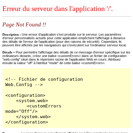
Erreur du serveur dans l'application '/'.
Page Not Found !!
Description :
Une erreur d'application s'est produite sur le serveur. Les paramètres
d'erreur personnalisés actuels pour cette application empêchent l'affichage à distance
des détails de l'erreur de l'application (pour des raisons de sécurité). Cependant, ils
peuvent être affichés par les navigateurs qui s'exécutent sur l'ordinateur serveur local.
Détails =
Pour permettre l'affichage des détails de ce message d'erreur spécifique sur les
ordinateurs distants, créez une balise <customErrors> dans un fichier de configuration
"web.config" situé dans le répertoire racine de l'application Web en cours. Attribuez
ensuite la valeur "off" à l'attribut "mode" de cette balise <customErrors>.
<!-- Fichier de configuration 
Web.Config -->

<configuration>

    <system.web>

        <customErrors 
mode="Off"/>

    </system.web>

</configuration>