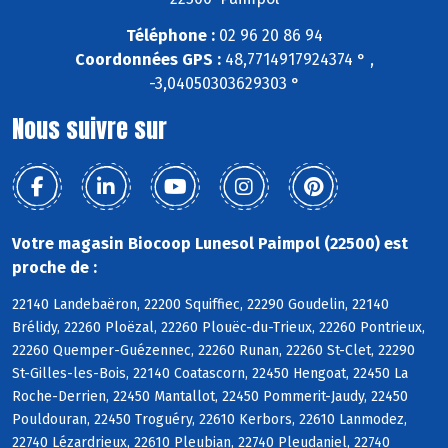
Téléphone :
02 96 20 86 94
Coordonnées GPS :
48,7714917924374 ° ,
-3,04050303629303 °
Nous suivre sur
Votre magasin Biocoop Lunesol Paimpol (22500) est
proche de :
22140 Landebaëron, 22200 Squiffiec, 22290 Goudelin, 22140
Brélidy, 22260 Ploëzal, 22260 Plouëc-du-Trieux, 22260 Pontrieux,
22260 Quemper-Guézennec, 22260 Runan, 22260 St-Clet, 22290
St-Gilles-les-Bois, 22140 Coatascorn, 22450 Hengoat, 22450 La
Roche-Derrien, 22450 Mantallot, 22450 Pommerit-Jaudy, 22450
Pouldouran, 22450 Troguéry, 22610 Kerbors, 22610 Lanmodez,
22740 Lézardrieux, 22610 Pleubian, 22740 Pleudaniel, 22740