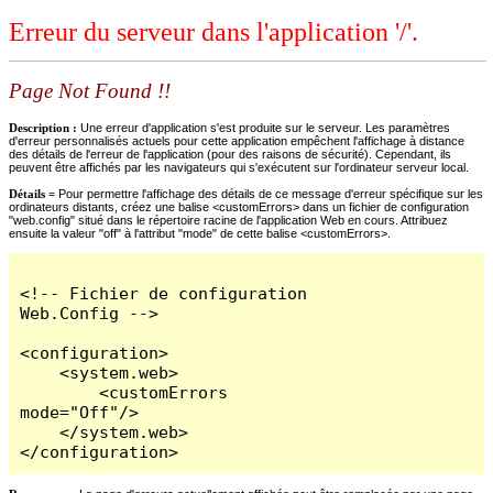
Erreur du serveur dans l'application '/'.
Page Not Found !!
Description :
Une erreur d'application s'est produite sur le serveur. Les paramètres
d'erreur personnalisés actuels pour cette application empêchent l'affichage à distance
des détails de l'erreur de l'application (pour des raisons de sécurité). Cependant, ils
peuvent être affichés par les navigateurs qui s'exécutent sur l'ordinateur serveur local.
Détails =
Pour permettre l'affichage des détails de ce message d'erreur spécifique sur les
ordinateurs distants, créez une balise <customErrors> dans un fichier de configuration
"web.config" situé dans le répertoire racine de l'application Web en cours. Attribuez
ensuite la valeur "off" à l'attribut "mode" de cette balise <customErrors>.
<!-- Fichier de configuration 
Web.Config -->

<configuration>

    <system.web>

        <customErrors 
mode="Off"/>

    </system.web>

</configuration>