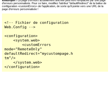
Remarques :
La page d'erreurs actuellement affichée peut être remplacée par une page
d'erreurs personnalisée. Pour ce faire, modifiez l'attribut "defaultRedirect" de la balise de
configuration <customErrors> de l'application, de sorte qu'il pointe vers une URL de la
page d'erreurs personnalisée !
<!-- Fichier de configuration 
Web.Config -->

<configuration>

    <system.web>

        <customErrors 
mode="RemoteOnly" 
defaultRedirect="mycustompage.h
tm"/>

    </system.web>

</configuration>