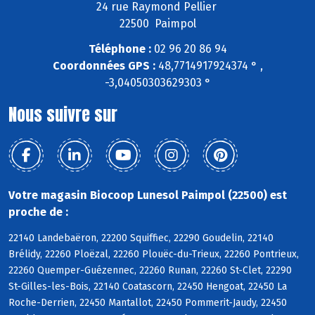
24 rue Raymond Pellier
22500 Paimpol
Téléphone :
02 96 20 86 94
Coordonnées GPS :
48,7714917924374 ° ,
-3,04050303629303 °
Nous suivre sur
Votre magasin Biocoop Lunesol Paimpol (22500) est
proche de :
22140 Landebaëron, 22200 Squiffiec, 22290 Goudelin, 22140
Brélidy, 22260 Ploëzal, 22260 Plouëc-du-Trieux, 22260 Pontrieux,
22260 Quemper-Guézennec, 22260 Runan, 22260 St-Clet, 22290
St-Gilles-les-Bois, 22140 Coatascorn, 22450 Hengoat, 22450 La
Roche-Derrien, 22450 Mantallot, 22450 Pommerit-Jaudy, 22450