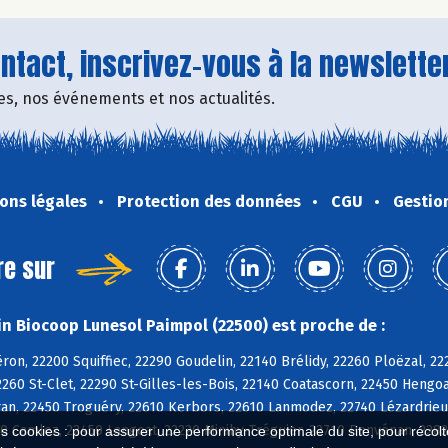
tact, inscrivez-vous à la newsletter
fres, nos événements et nos actualités.
ons légales
Protection des données
CGU
Gestio
re sur
n Biocoop Lunesol Paimpol (22500) est proche de :
on, 22200 Squiffiec, 22290 Goudelin, 22140 Brélidy, 22260 Ploëzal, 
260 St-Clet, 22290 St-Gilles-les-Bois, 22140 Coatascorn, 22450 Hengo
n, 22450 Troguéry, 22610 Kerbors, 22610 Lanmodez, 22740 Lézardrieux
0 Camlez, 22450 Langoat, 22220 Minihy-Tréguier, 22710 Penvénan, 228
es cookies : pour assurer une performance optimale du site, pour récolter