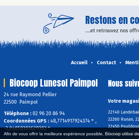
Restons en con
....et retrouvez nos of
Accueil
Contact
Menti
Biocoop Lunesol Paimpol
Nous suiv
24 rue Raymond Pellier
Votre magasi
22500 Paimpol
22140 Landebaër
Téléphone :
02 96 20 86 94
22260 Runan, 22
Coordonnées GPS :
48,7714917924374 ° ,
22450 Pouldoura
-3,04050303629303 °
Trédarzec, 2245
Afin de vous offrir la meilleure expérience possible, Biocoop utilise d