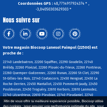
Coordonnées GPS :
48,7714917924374 ° ,
-3,04050303629303 °
Nous suivre sur
Votre magasin Biocoop Lunesol Paimpol (22500) est
proche de :
22140 Landebaëron, 22200 Squiffiec, 22290 Goudelin, 22140
Brélidy, 22260 Ploëzal, 22260 Plouëc-du-Trieux, 22260 Pontrieux,
22260 Quemper-Guézennec, 22260 Runan, 22260 St-Clet, 22290
St-Gilles-les-Bois, 22140 Coatascorn, 22450 Hengoat, 22450 La
Roche-Derrien, 22450 Mantallot, 22450 Pommerit-Jaudy, 22450
Pouldouran, 22450 Troguéry, 22610 Kerbors, 22610 Lanmodez,
22740 Lézardrieux, 22610 Pleubian, 22740 Pleudaniel, 22740
Pleumeur-Gautier, 22220 Trédarzec, 22450 Camlez, 22450 Langoat,
Afin de vous offrir la meilleure expérience possible, Biocoop utilise
22220 Minihy-Tréguier, 22710 Penvénan, 22820 Plougrescant
des cookies : pour assurer une performance optimale du site, pour