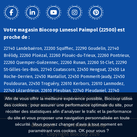
Votre magasin Biocoop Lunesol Paimpol (22500) est
proche de :
22140 Landebaëron, 22200 Squiffiec, 22290 Goudelin, 22140
Brélidy, 22260 Ploëzal, 22260 Plouëc-du-Trieux, 22260 Pontrieux,
22260 Quemper-Guézennec, 22260 Runan, 22260 St-Clet, 22290
St-Gilles-les-Bois, 22140 Coatascorn, 22450 Hengoat, 22450 La
Roche-Derrien, 22450 Mantallot, 22450 Pommerit-Jaudy, 22450
Pouldouran, 22450 Troguéry, 22610 Kerbors, 22610 Lanmodez,
22740 Lézardrieux, 22610 Pleubian, 22740 Pleudaniel, 22740
Pleumeur-Gautier, 22220 Trédarzec, 22450 Camlez, 22450 Langoat,
Afin de vous offrir la meilleure expérience possible, Biocoop utilise
22220 Minihy-Tréguier, 22710 Penvénan, 22820 Plougrescant
des cookies : pour assurer une performance optimale du site, pour
récolter des statistiques afin d'analyser le trafic et la performance
du site et vous proposer une navigation personnalisée en toute
sécurité. Vous pouvez changer d'avis à tout moment en
Biocoop.fr
Le réseau Biocoop
paramétrant vos cookies. OK pour vous ?
Copyright Biocoop 2026