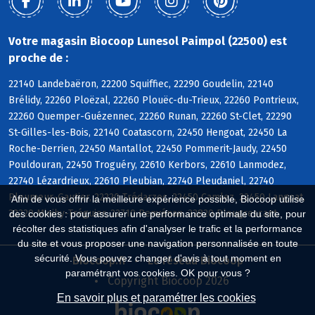
Votre magasin Biocoop Lunesol Paimpol (22500) est
proche de :
22140 Landebaëron, 22200 Squiffiec, 22290 Goudelin, 22140
Brélidy, 22260 Ploëzal, 22260 Plouëc-du-Trieux, 22260 Pontrieux,
22260 Quemper-Guézennec, 22260 Runan, 22260 St-Clet, 22290
St-Gilles-les-Bois, 22140 Coatascorn, 22450 Hengoat, 22450 La
Roche-Derrien, 22450 Mantallot, 22450 Pommerit-Jaudy, 22450
Pouldouran, 22450 Troguéry, 22610 Kerbors, 22610 Lanmodez,
22740 Lézardrieux, 22610 Pleubian, 22740 Pleudaniel, 22740
Pleumeur-Gautier, 22220 Trédarzec, 22450 Camlez, 22450 Langoat,
Afin de vous offrir la meilleure expérience possible, Biocoop utilise
22220 Minihy-Tréguier, 22710 Penvénan, 22820 Plougrescant
des cookies : pour assurer une performance optimale du site, pour
récolter des statistiques afin d'analyser le trafic et la performance
du site et vous proposer une navigation personnalisée en toute
sécurité. Vous pouvez changer d'avis à tout moment en
Biocoop.fr
Le réseau Biocoop
paramétrant vos cookies. OK pour vous ?
Copyright Biocoop 2026
En savoir plus et paramétrer les cookies