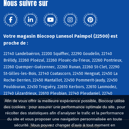
Nous suivre sur
Votre magasin Biocoop Lunesol Paimpol (22500) est
proche de :
22140 Landebaëron, 22200 Squiffiec, 22290 Goudelin, 22140
Brélidy, 22260 Ploëzal, 22260 Plouëc-du-Trieux, 22260 Pontrieux,
22260 Quemper-Guézennec, 22260 Runan, 22260 St-Clet, 22290
St-Gilles-les-Bois, 22140 Coatascorn, 22450 Hengoat, 22450 La
Roche-Derrien, 22450 Mantallot, 22450 Pommerit-Jaudy, 22450
Pouldouran, 22450 Troguéry, 22610 Kerbors, 22610 Lanmodez,
22740 Lézardrieux, 22610 Pleubian, 22740 Pleudaniel, 22740
Pleumeur-Gautier, 22220 Trédarzec, 22450 Camlez, 22450 Langoat,
Afin de vous offrir la meilleure expérience possible, Biocoop utilise
22220 Minihy-Tréguier, 22710 Penvénan, 22820 Plougrescant
des cookies : pour assurer une performance optimale du site, pour
récolter des statistiques afin d'analyser le trafic et la performance
du site et vous proposer une navigation personnalisée en toute
sécurité. Vous pouvez changer d'avis à tout moment en
Biocoop.fr
Le réseau Biocoop