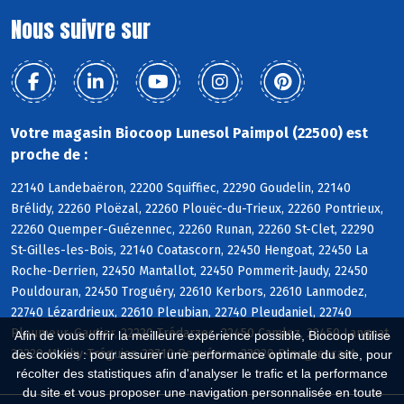
Nous suivre sur
Votre magasin Biocoop Lunesol Paimpol (22500) est
proche de :
22140 Landebaëron, 22200 Squiffiec, 22290 Goudelin, 22140
Brélidy, 22260 Ploëzal, 22260 Plouëc-du-Trieux, 22260 Pontrieux,
22260 Quemper-Guézennec, 22260 Runan, 22260 St-Clet, 22290
St-Gilles-les-Bois, 22140 Coatascorn, 22450 Hengoat, 22450 La
Roche-Derrien, 22450 Mantallot, 22450 Pommerit-Jaudy, 22450
Pouldouran, 22450 Troguéry, 22610 Kerbors, 22610 Lanmodez,
22740 Lézardrieux, 22610 Pleubian, 22740 Pleudaniel, 22740
Pleumeur-Gautier, 22220 Trédarzec, 22450 Camlez, 22450 Langoat,
Afin de vous offrir la meilleure expérience possible, Biocoop utilise
22220 Minihy-Tréguier, 22710 Penvénan, 22820 Plougrescant
des cookies : pour assurer une performance optimale du site, pour
récolter des statistiques afin d'analyser le trafic et la performance
du site et vous proposer une navigation personnalisée en toute