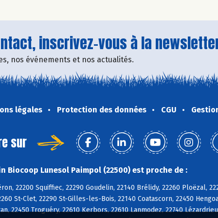
tact, inscrivez-vous à la newsletter
fres, nos événements et nos actualités.
ons légales
Protection des données
CGU
Gestio
re sur
n Biocoop Lunesol Paimpol (22500) est proche de :
on, 22200 Squiffiec, 22290 Goudelin, 22140 Brélidy, 22260 Ploëzal, 
260 St-Clet, 22290 St-Gilles-les-Bois, 22140 Coatascorn, 22450 Hengo
n, 22450 Troguéry, 22610 Kerbors, 22610 Lanmodez, 22740 Lézardrieux