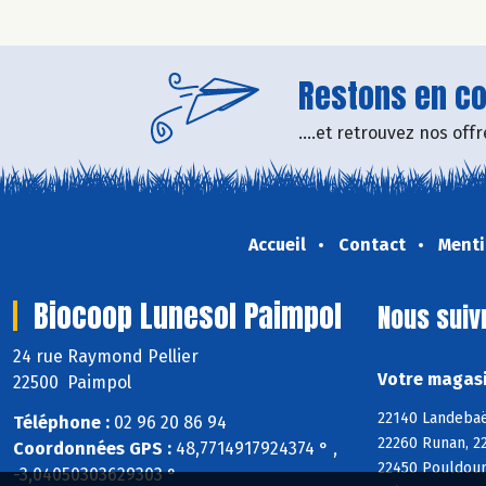
Restons en con
....et retrouvez nos of
Accueil
Contact
Menti
Biocoop Lunesol Paimpol
Nous suiv
24 rue Raymond Pellier
Votre magasi
22500 Paimpol
22140 Landebaër
Téléphone :
02 96 20 86 94
22260 Runan, 22
Coordonnées GPS :
48,7714917924374 ° ,
22450 Pouldoura
-3,04050303629303 °