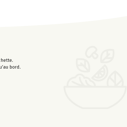
chette.
u'au bord.