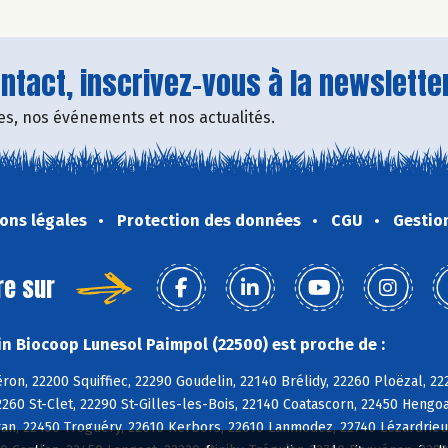
tact, inscrivez-vous à la newsletter
fres, nos événements et nos actualités.
ons légales
Protection des données
CGU
Gestio
re sur
n Biocoop Lunesol Paimpol (22500) est proche de :
on, 22200 Squiffiec, 22290 Goudelin, 22140 Brélidy, 22260 Ploëzal, 
260 St-Clet, 22290 St-Gilles-les-Bois, 22140 Coatascorn, 22450 Hengo
n, 22450 Troguéry, 22610 Kerbors, 22610 Lanmodez, 22740 Lézardrieux