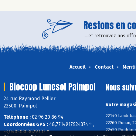
Restons en con
....et retrouvez nos of
Accueil
Contact
Menti
Biocoop Lunesol Paimpol
Nous suiv
24 rue Raymond Pellier
Votre magasi
22500 Paimpol
22140 Landebaër
Téléphone :
02 96 20 86 94
22260 Runan, 22
Coordonnées GPS :
48,7714917924374 ° ,
22450 Pouldoura
-3,04050303629303 °