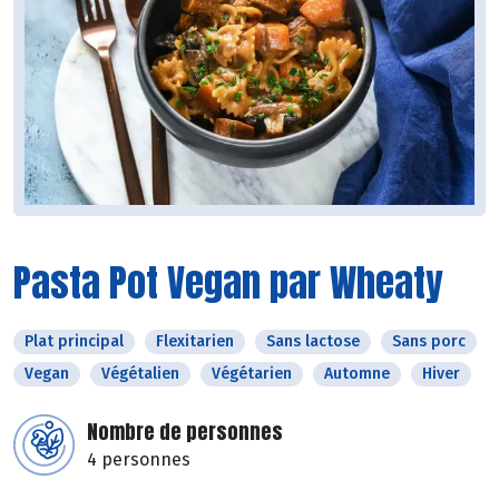
Pasta Pot Vegan par Wheaty
Plat principal
Flexitarien
Sans lactose
Sans porc
Vegan
Végétalien
Végétarien
Automne
Hiver
Nombre de personnes
4 personnes