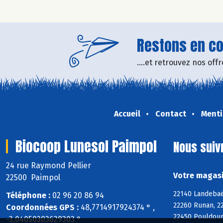
Restons en con
....et retrouvez nos of
Accueil
Contact
Menti
Biocoop Lunesol Paimpol
Nous suiv
24 rue Raymond Pellier
Votre magasi
22500 Paimpol
22140 Landebaër
Téléphone :
02 96 20 86 94
22260 Runan, 22
Coordonnées GPS :
48,7714917924374 ° ,
22450 Pouldoura
-3,04050303629303 °