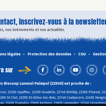
tact, inscrivez-vous à la newsletter
fres, nos événements et nos actualités.
ons légales
Protection des données
CGU
Gestio
re sur
n Biocoop Lunesol Paimpol (22500) est proche de :
on, 22200 Squiffiec, 22290 Goudelin, 22140 Brélidy, 22260 Ploëzal, 
260 St-Clet, 22290 St-Gilles-les-Bois, 22140 Coatascorn, 22450 Hengo
n, 22450 Troguéry, 22610 Kerbors, 22610 Lanmodez, 22740 Lézardrieux