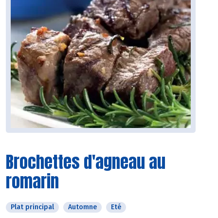
Brochettes d'agneau au
romarin
Plat principal
Automne
Eté