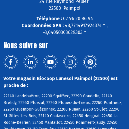
24 rue Raymond Pellier
22500 Paimpol
Téléphone :
02 96 20 86 94
Coordonnées GPS :
48,7714917924374 ° ,
-3,04050303629303 °
Nous suivre sur
Votre magasin Biocoop Lunesol Paimpol (22500) est
proche de :
22140 Landebaëron, 22200 Squiffiec, 22290 Goudelin, 22140
Brélidy, 22260 Ploëzal, 22260 Plouëc-du-Trieux, 22260 Pontrieux,
22260 Quemper-Guézennec, 22260 Runan, 22260 St-Clet, 22290
St-Gilles-les-Bois, 22140 Coatascorn, 22450 Hengoat, 22450 La
Roche-Derrien, 22450 Mantallot, 22450 Pommerit-Jaudy, 22450