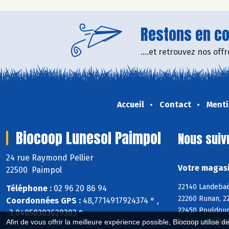
Restons en con
....et retrouvez nos of
Accueil
Contact
Menti
Biocoop Lunesol Paimpol
Nous suiv
24 rue Raymond Pellier
Votre magasi
22500 Paimpol
22140 Landebaër
Téléphone :
02 96 20 86 94
22260 Runan, 22
Coordonnées GPS :
48,7714917924374 ° ,
22450 Pouldoura
-3,04050303629303 °
Trédarzec, 2245
Afin de vous offrir la meilleure expérience possible, Biocoop utilise d