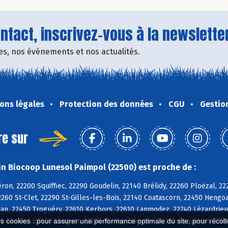
tact, inscrivez-vous à la newsletter
fres, nos événements et nos actualités.
ons légales
Protection des données
CGU
Gestio
re sur
n Biocoop Lunesol Paimpol (22500) est proche de :
on, 22200 Squiffiec, 22290 Goudelin, 22140 Brélidy, 22260 Ploëzal, 
260 St-Clet, 22290 St-Gilles-les-Bois, 22140 Coatascorn, 22450 Hengo
n, 22450 Troguéry, 22610 Kerbors, 22610 Lanmodez, 22740 Lézardrieux
0 Camlez, 22450 Langoat, 22220 Minihy-Tréguier, 22710 Penvénan, 228
es cookies : pour assurer une performance optimale du site, pour récolter