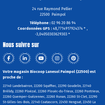
24 rue Raymond Pellier
22500 Paimpol
Téléphone :
02 96 20 86 94
Coordonnées GPS :
48,7714917924374 ° ,
-3,04050303629303 °
Nous suivre sur
Votre magasin Biocoop Lunesol Paimpol (22500) est
proche de :
22140 Landebaëron, 22200 Squiffiec, 22290 Goudelin, 22140
Brélidy, 22260 Ploëzal, 22260 Plouëc-du-Trieux, 22260 Pontrieux,
22260 Quemper-Guézennec, 22260 Runan, 22260 St-Clet, 22290
St-Gilles-les-Bois, 22140 Coatascorn, 22450 Hengoat, 22450 La