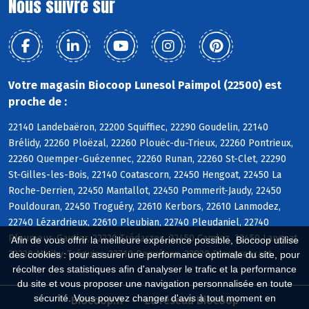
Nous suivre sur
Votre magasin Biocoop Lunesol Paimpol (22500) est
proche de :
22140 Landebaëron, 22200 Squiffiec, 22290 Goudelin, 22140
Brélidy, 22260 Ploëzal, 22260 Plouëc-du-Trieux, 22260 Pontrieux,
22260 Quemper-Guézennec, 22260 Runan, 22260 St-Clet, 22290
St-Gilles-les-Bois, 22140 Coatascorn, 22450 Hengoat, 22450 La
Roche-Derrien, 22450 Mantallot, 22450 Pommerit-Jaudy, 22450
Pouldouran, 22450 Troguéry, 22610 Kerbors, 22610 Lanmodez,
22740 Lézardrieux, 22610 Pleubian, 22740 Pleudaniel, 22740
Pleumeur-Gautier, 22220 Trédarzec, 22450 Camlez, 22450 Langoat,
Afin de vous offrir la meilleure expérience possible, Biocoop utilise
22220 Minihy-Tréguier, 22710 Penvénan, 22820 Plougrescant
des cookies : pour assurer une performance optimale du site, pour
récolter des statistiques afin d'analyser le trafic et la performance
du site et vous proposer une navigation personnalisée en toute
sécurité. Vous pouvez changer d'avis à tout moment en
Biocoop.fr
Le réseau Biocoop