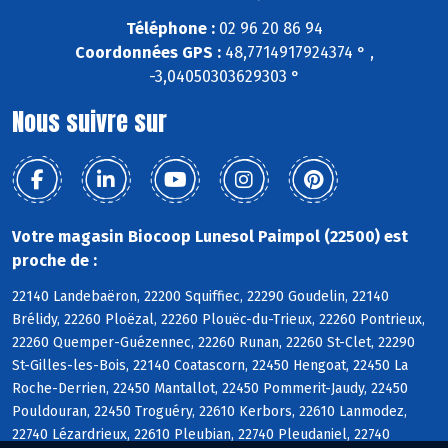
Téléphone :
02 96 20 86 94
Coordonnées GPS :
48,7714917924374 ° ,
-3,04050303629303 °
Nous suivre sur
Votre magasin Biocoop Lunesol Paimpol (22500) est
proche de :
22140 Landebaëron, 22200 Squiffiec, 22290 Goudelin, 22140
Brélidy, 22260 Ploëzal, 22260 Plouëc-du-Trieux, 22260 Pontrieux,
22260 Quemper-Guézennec, 22260 Runan, 22260 St-Clet, 22290
St-Gilles-les-Bois, 22140 Coatascorn, 22450 Hengoat, 22450 La
Roche-Derrien, 22450 Mantallot, 22450 Pommerit-Jaudy, 22450
Pouldouran, 22450 Troguéry, 22610 Kerbors, 22610 Lanmodez,
22740 Lézardrieux, 22610 Pleubian, 22740 Pleudaniel, 22740