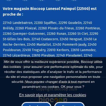
Votre magasin Biocoop Lunesol Paimpol (22500) est
proche de :
22140 Landebaëron, 22200 Squiffiec, 22290 Goudelin, 22140
Brélidy, 22260 Ploëzal, 22260 Plouëc-du-Trieux, 22260 Pontrieux,
22260 Quemper-Guézennec, 22260 Runan, 22260 St-Clet, 22290
St-Gilles-les-Bois, 22140 Coatascorn, 22450 Hengoat, 22450 La
Roche-Derrien, 22450 Mantallot, 22450 Pommerit-Jaudy, 22450
Pouldouran, 22450 Troguéry, 22610 Kerbors, 22610 Lanmodez,
22740 Lézardrieux, 22610 Pleubian, 22740 Pleudaniel, 22740
Pleumeur-Gautier, 22220 Trédarzec, 22450 Camlez, 22450 Langoat,
Afin de vous offrir la meilleure expérience possible, Biocoop utilise
22220 Minihy-Tréguier, 22710 Penvénan, 22820 Plougrescant
des cookies : pour assurer une performance optimale du site, pour
récolter des statistiques afin d'analyser le trafic et la performance
du site et vous proposer une navigation personnalisée en toute
sécurité. Vous pouvez changer d'avis à tout moment en
Biocoop.fr
Le réseau Biocoop
paramétrant vos cookies. OK pour vous ?
Copyright Biocoop 2026
En savoir plus et paramétrer les cookies